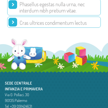
Phasellus egestas nulla urna, nec
interdum nibh pretium vitae.
Cras ultrices condimentum lectus
SEDE CENTRALE
INFANZIA E PRIMAVERA
Via G. Pollaci, 30
90135 Palermo
Tel: +39 091424631