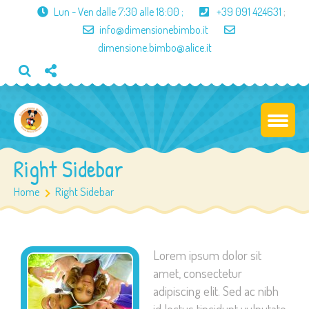
Lun - Ven dalle
7:30 alle 18:00
;
+39 091 424631
;
info@dimensionebimbo.it
dimensione.bimbo@alice.it
Right Sidebar
Home
Right Sidebar
Lorem ipsum dolor sit
amet, consectetur
adipiscing elit. Sed ac nibh
id lectus tincidunt vulputate