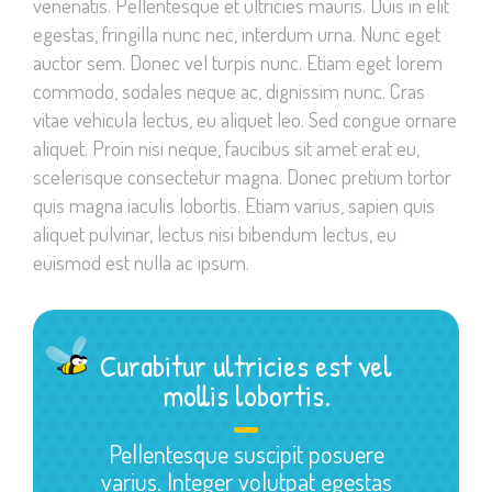
venenatis. Pellentesque et ultricies mauris. Duis in elit
egestas, fringilla nunc nec, interdum urna. Nunc eget
auctor sem. Donec vel turpis nunc. Etiam eget lorem
commodo, sodales neque ac, dignissim nunc. Cras
vitae vehicula lectus, eu aliquet leo. Sed congue ornare
aliquet. Proin nisi neque, faucibus sit amet erat eu,
scelerisque consectetur magna. Donec pretium tortor
quis magna iaculis lobortis. Etiam varius, sapien quis
aliquet pulvinar, lectus nisi bibendum lectus, eu
euismod est nulla ac ipsum.
Curabitur ultricies est vel
mollis lobortis.
Pellentesque suscipit posuere
varius. Integer volutpat egestas