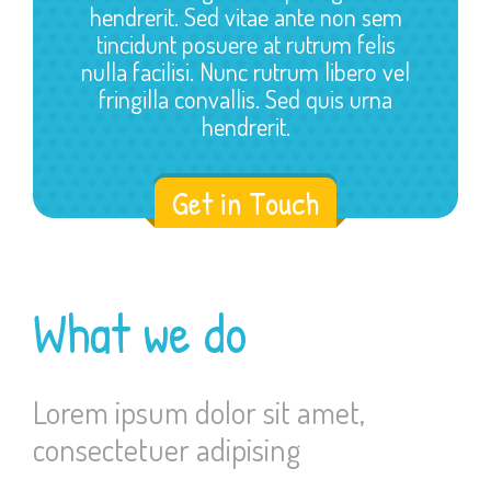
hendrerit. Sed vitae ante non sem
tincidunt posuere at rutrum felis
nulla facilisi. Nunc rutrum libero vel
fringilla convallis. Sed quis urna
hendrerit.
Get in Touch
What we do
Lorem ipsum dolor sit amet,
consectetuer adipising