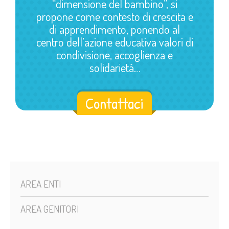
“dimensione del bambino”, si
propone come contesto di crescita e
di apprendimento, ponendo al
centro dell’azione educativa valori di
condivisione, accoglienza e
solidarietà…
Contattaci
AREA ENTI
AREA GENITORI