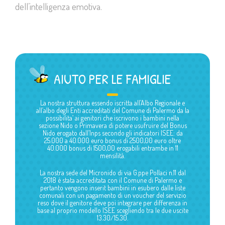
dell’intelligenza emotiva.
AIUTO PER LE FAMIGLIE
La nostra struttura essendo iscritta all’Albo Regionale e
all’albo degli Enti accreditati del Comune di Palermo da la
possibilita’ ai genitori che iscrivono i bambini nella
sezione Nido o Primavera di potere usufruire del Bonus
Nido erogato dall’Inps secondo gli indicatori ISEE: da
25.000 a 40.000 euro bonus di 2500,00 euro oltre
40.000 bonus di 1500,00 erogabili entrambe in 11
mensilità.
La nostra sede del Micronido di via G.ppe Pollaci n.11 dal
2018 è stata accreditata con il Comune di Palermo e
pertanto vengono inserit bambini in esubero dalle liste
comunali con un pagamento di un voucher del servizio
reso dove il genitore deve poi integrare per differenza in
base al proprio modello ISEE scegliendo tra le due uscite
13.30/15.30.