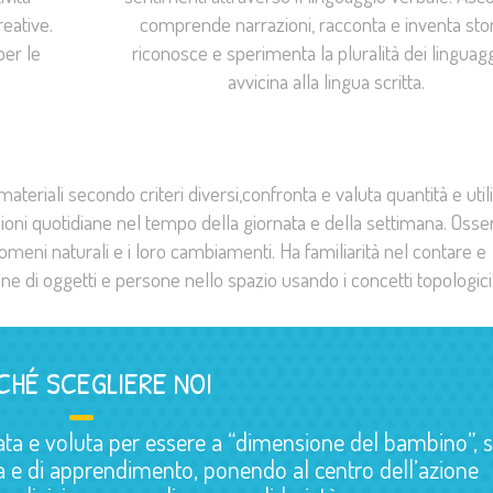
eative.
comprende narrazioni, racconta e inventa stor
per le
riconosce e sperimenta la pluralità dei linguaggi
avvicina alla lingua scritta.
teriali secondo criteri diversi,confronta e valuta quantità e util
zioni quotidiane nel tempo della giornata e della settimana. Osser
nomeni naturali e i loro cambiamenti. Ha familiarità nel contare e
one di oggetti e persone nello spazio usando i concetti topologici
CHÉ SCEGLIERE NOI
a e voluta per essere a “dimensione del bambino”, s
a e di apprendimento, ponendo al centro dell’azione