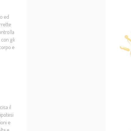
vo ed
rrette
ontrolla
 con gli
 corpo e
isa il
ipotesi
ioni e
lta e