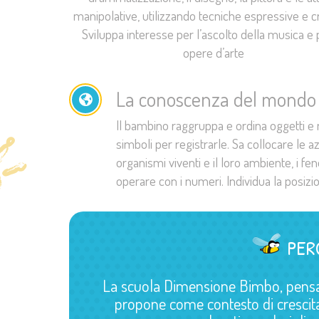
manipolative, utilizzando tecniche espressive e cr
Sviluppa interesse per l’ascolto della musica e 
opere d’arte
La conoscenza del mondo
Il bambino raggruppa e ordina oggetti e ma
simboli per registrarle. Sa collocare le a
organismi viventi e il loro ambiente, i fe
operare con i numeri. Individua la posizi
PER
La scuola Dimensione Bimbo, pensat
propone come contesto di crescit