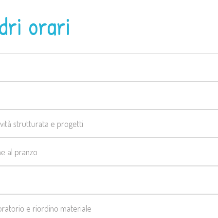
ri orari
vità strutturata e progetti
ne al pranzo
boratorio e riordino materiale