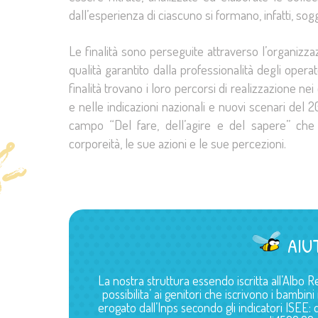
dall’esperienza di ciascuno si formano, infatti, sogg
Le finalità sono perseguite attraverso l’organizza
qualità garantito dalla professionalità degli oper
finalità trovano i loro percorsi di realizzazione ne
e nelle indicazioni nazionali e nuovi scenari del 20
campo “Del fare, dell’agire e del sapere” che
corporeità, le sue azioni e le sue percezioni.
AIU
La nostra struttura essendo iscritta all’Albo R
possibilita’ ai genitori che iscrivono i bamb
erogato dall’Inps secondo gli indicatori ISE