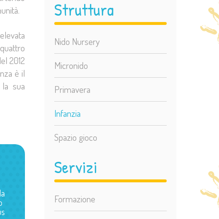
Struttura
munità.
 elevata
Nido Nursery
 quattro
del 2012
Micronido
nza è il
 la sua
Primavera
Infanzia
Spazio gioco
Servizi
la
Formazione
o
us