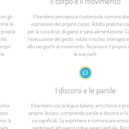
Il corpo e il movimento
on gli
Il bambino percepisce il potenziale comunicati
prime le
espressivo del proprio corpo. Adotta pratiche co
 propria
per la cura di sé, di igiene e sana alimentazione. C
ità,
l’esecuzione del gesto, valuta il rischio, interagisce
propri
altri nei giochi di movimento. Riconosce il proprio
me.
le sue parti.
I discorsi e le parole
conta
Il bambino usa la lingua italiana, arricchisce e prec
corpo
proprio lessico, comprende parole e discorsi e fa 
rso la
sui significati. Sa esprimere e comunicare emoz
ività
sentimenti attraverso il linguaggio verbale. Asco