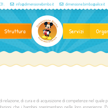
631
;
info@dimensionebimbo.it
dimensione.bimbo@alice.it
Struttura
Servizi
Organ
di relazione, di cura e di acquisizione di competenze nel quale
ecitazioni che i bambini sperimentano nelle loro esperienze. 