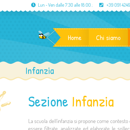
Lun - Ven dalle
7:30 alle 18:00
;
+39 091 424
Home
Chi siamo
Infanzia
Sezione
Infanzia
La scuola dell’infanzia si propone come contesto 
essere filtrate, analizzate ed elaborate le soll