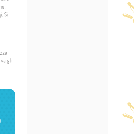
ie,
. Si
izza
va gli
.
i