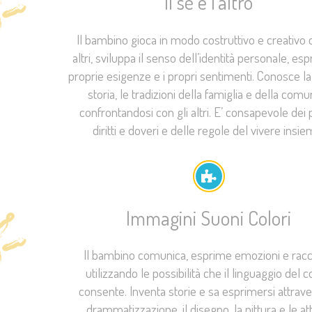
Il sé e l'altro
Il bambino gioca in modo costruttivo e creativo c
altri, sviluppa il senso dell’identità personale, es
proprie esigenze e i propri sentimenti. Conosce la
storia, le tradizioni della famiglia e della comun
confrontandosi con gli altri. E’ consapevole dei 
diritti e doveri e delle regole del vivere insie
Immagini Suoni Colori
Il bambino comunica, esprime emozioni e rac
utilizzando le possibilità che il linguaggio del 
consente. Inventa storie e sa esprimersi attrave
drammatizzazione, il disegno, la pittura e le att