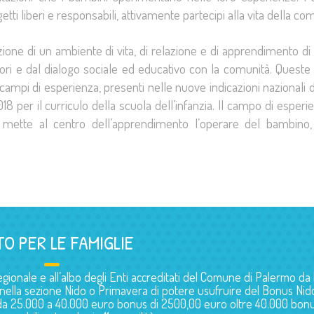
etti liberi e responsabili, attivamente partecipi alla vita della co
zione di un ambiente di vita, di relazione e di apprendimento di
atori e dal dialogo sociale ed educativo con la comunità. Queste
i campi di esperienza, presenti nelle nuove indicazioni nazionali 
18 per il curriculo della scuola dell’infanzia. Il campo di esperie
 mette al centro dell’apprendimento l’operare del bambino,
TO PER LE FAMIGLIE
egionale e all’albo degli Enti accreditati del Comune di Palermo da 
ini nella sezione Nido o Primavera di potere usufruire del Bonus Nid
E: da 25.000 a 40.000 euro bonus di 2500,00 euro oltre 40.000 bon