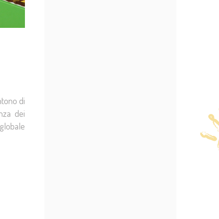
ntono di
enza dei
globale