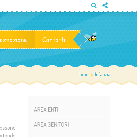
izzazione
Contatti
Home
Infanzia
AREA ENTI
AREA GENITORI
 possono
Partendo