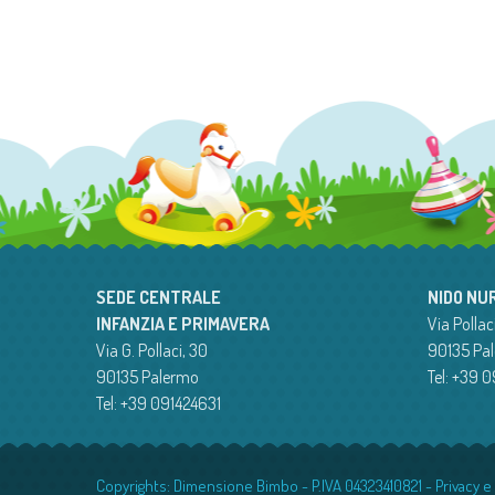
SEDE CENTRALE
NIDO NU
INFANZIA E PRIMAVERA
Via Pollaci
Via G. Pollaci, 30
90135 Pa
90135 Palermo
Tel: +39 
Tel: +39 091424631
Copyrights: Dimensione Bimbo - P.IVA 04323410821 -
Privacy e