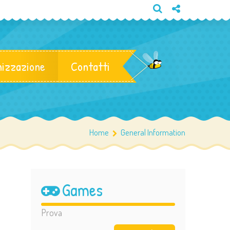
izzazione
Contatti
Home
General Information
Games
Prova