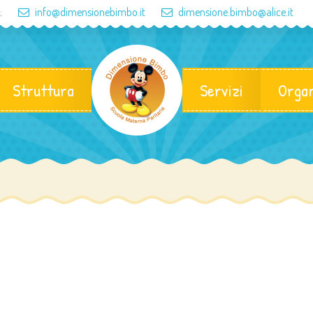
;
info@dimensionebimbo.it
dimensione.bimbo@alice.it
Struttura
Servizi
Organ