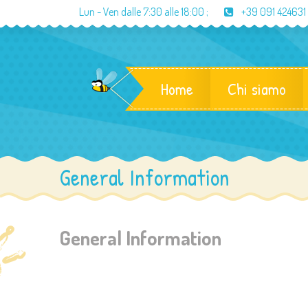
Lun - Ven dalle
7:30 alle 18:00
;
+39 091 424631
Home
Chi siamo
General Information
General Information