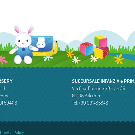
RSERY
SUCCURSALE INFANZIA e PRI
, 11
Via Cap. Emanuele Basile, 36
lermo
90135 Palermo
091 594416
Tel: +39 091485846
 Cookie Policy